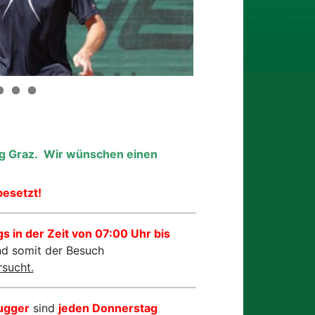
ng Graz.
Wir wünschen einen
besetzt!
s in der Zeit von 07:00 Uhr bis
d somit der Besuch
sucht.
rugger
sind
jeden Donnerstag