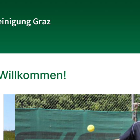
Beachvolleyball
Willkommen!
Eishockey
Golf
Judo
Laufsport