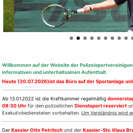
Radsport
Ski
Triathlon
Willkommen auf der Website der Polizeisportvereinigu
informativen und unterhaltsamen Aufenthalt.
Heute (30.07.2026)ist das Büro auf der Sportanlage un
Ab 13.01.2022 ist die Kraftkammer regelmäßig
donnerstag
08:30 Uhr
für den polizeilichen
Dienstsport reserviert
un
Exekutivbediensteten vorbehalten.
Um Verständnis wird er
Der
Kassier Otto Petritsch
und der
Kassier-Stv. Klaus B