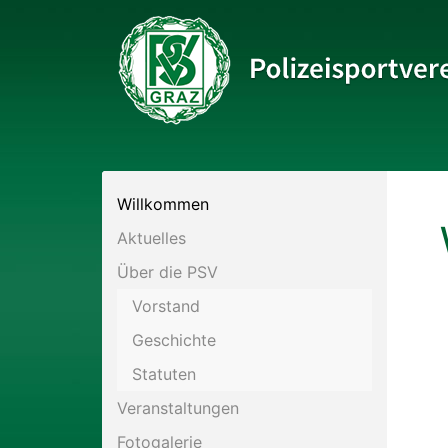
Bitte wählen Sie die gewünschte Sektion:
Willkommen
PSV Allgemein
Aktuelles
Eis- und Stocksport
Über die PSV
Vorstand
Fußball
Geschichte
Statuten
Historisches Fechten
Veranstaltungen
Kraftsport
Fotogalerie