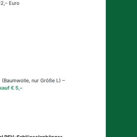
12,– Euro
t (Baumwolle, nur Größe L) –
auf € 5,–
al PSV-Schlüsselanhänger