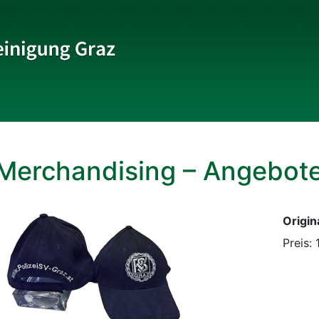
Beachvolleyball
Merchandising – Angebot
Eishockey
Origi
Golf
Preis: 
Judo
Laufsport