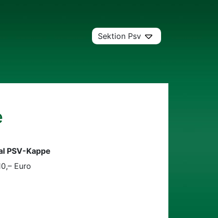
Sektion Psv
e
nal PSV-Kappe
10,– Euro