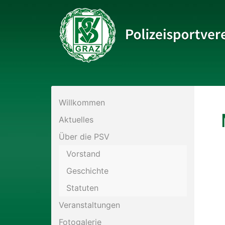
Bitte wählen Sie die gewünschte Sektion:
Willkommen
PSV Allgemein
Aktuelles
Eis- und Stocksport
Über die PSV
Vorstand
Fußball
Geschichte
Statuten
Historisches Fechten
Veranstaltungen
Kraftsport
Fotogalerie