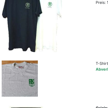
Preis: 
T-Shir
Abverk
Origin