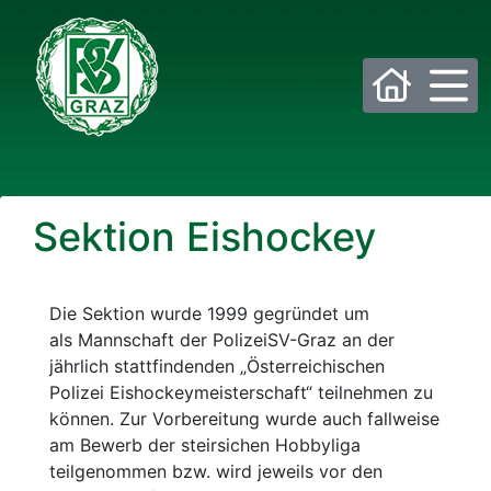
Bitte wählen Sie die gewünschte Sektion:
Sektion Eishockey
PSV Allgemein
Beachvolleyball
Eis- und Stocksport
Eishockey
Die Sektion wurde 1999 gegründet um
als Mannschaft der PolizeiSV-Graz an der
Fußball
Golf
jährlich stattfindenden „Österreichischen
Polizei Eishockeymeisterschaft“ teilnehmen zu
können. Zur Vorbereitung wurde auch fallweise
Historisches Fechten
Judo
am Bewerb der steirsichen Hobbyliga
teilgenommen bzw. wird jeweils vor den
Kraftsport
Laufsport