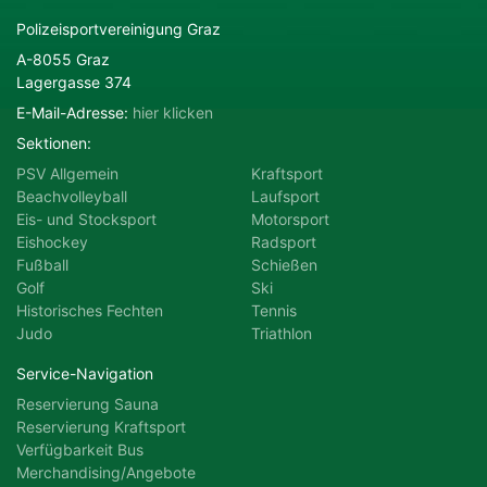
Polizeisportvereinigung Graz
Motorsport
Radsport
A-8055 Graz
Lagergasse 374
E-Mail-Adresse:
hier klicken
Schießen
Ski
Sektionen:
PSV Allgemein
Kraftsport
Tennis
Triathlon
Beachvolleyball
Laufsport
Eis- und Stocksport
Motorsport
Eishockey
Radsport
Fußball
Schießen
Golf
Ski
Historisches Fechten
Tennis
Judo
Triathlon
Service-Navigation
Reservierung Sauna
Reservierung Kraftsport
Verfügbarkeit Bus
Merchandising/Angebote