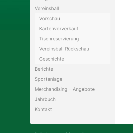
Vereinsball
Motorsport
Vorschau
Kartenvorverkauf
Schießen
Tischreservierung
Tennis
Vereinsball Rückschau
Geschichte
Berichte
Sportanlage
Merchandising – Angebote
Jahrbuch
Kontakt