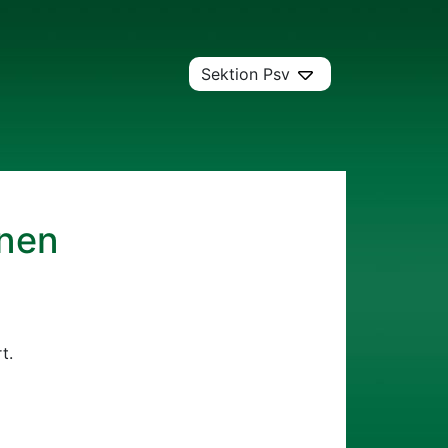
Sektion Psv
enen
t.