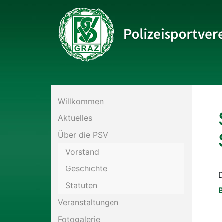
Bitte wählen Sie die gewünschte Sektion:
Willkommen
PSV Allgemein
Aktuelles
Eis- und Stocksport
Über die PSV
Vorstand
Fußball
Geschichte
D
Statuten
Historisches Fechten
B
Veranstaltungen
Kraftsport
Fotogalerie