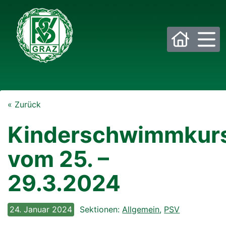
Bitte wählen Sie die gewünschte Sektion:
« Zurück
PSV Allgemein
Beachvolleyball
Kinderschwimmkur
Eis- und Stocksport
Eishockey
vom 25. –
Fußball
Golf
29.3.2024
Historisches Fechten
Judo
24. Januar 2024
Sektionen:
Allgemein
,
PSV
Kraftsport
Laufsport