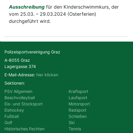
Ausschreibung
für den Kinderschwimmkurs, der
vom 25.03. – 29.03.2024 (Osterferien)
Motorsport
Radsport
durchgeführt wird.
Schießen
Ski
Tennis
Triathlon
Polizeisportvereinigung Graz
A-8055 Graz
Lagergasse 374
E-Mail-Adresse:
hier klicken
Sektionen:
PSV Allgemein
Kraftsport
Beachvolleyball
Laufsport
Eis- und Stocksport
Motorsport
Eishockey
Radsport
Fußball
Schießen
Golf
Ski
Historisches Fechten
Tennis