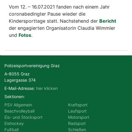
Vom 12. – 16.07.2021 fanden nach einem Jahr
coronabedingter Pause wieder die
Motorsport
Radsport
Kindersporttage statt. Nachstehend der
Bericht
der engagierten Organisatorin Claudia Wimmler
Schießen
Ski
und
Fotos
.
Tennis
Triathlon
Polizeisportvereinigung Graz
A-8055 Graz
Lagergasse 374
E-Mail-Adresse:
hier klicken
Sektionen:
PSV Allgemein
Kraftsport
Beachvolleyball
Laufsport
Eis- und Stocksport
Motorsport
Eishockey
Radsport
Fußball
Schießen