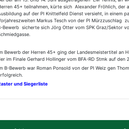
erren 45+ teilnahmen, kürte sich Alexander Fröhlich, der a
Radsport
usbildung auf der PI Knittelfeld Dienst versieht, in einem
orjahreszweiten Markus Tesch von der PI Mürzzuschlag z
-Bewerb sicherte sich Jörg Otter vom SPK Graz/Sektor vor
Ski
Schmiedgasse.
Triathlon
m Bewerb der Herren 45+ ging der Landesmeistertitel an He
er im Finale Gerhard Hollinger vom BFA-RD Stmk auf den 2.
m B-Bewerb war Roman Ponsold von der PI Weiz gen Thomas
rfolgreich.
aster und Siegerliste