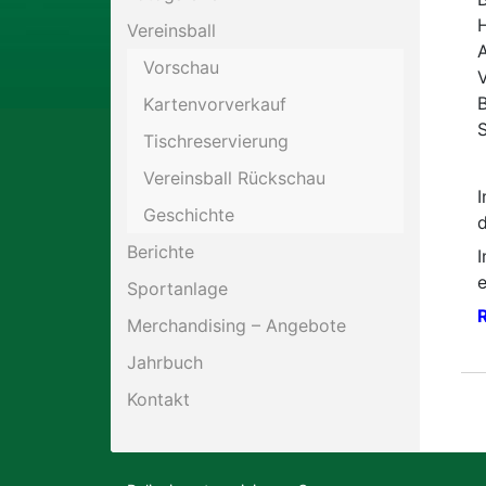
H
Vereinsball
Motorsport
A
Vorschau
V
B
Kartenvorverkauf
Schießen
Tischreservierung
Tennis
Vereinsball Rückschau
I
Geschichte
d
Berichte
I
e
Sportanlage
R
Merchandising – Angebote
Jahrbuch
Kontakt