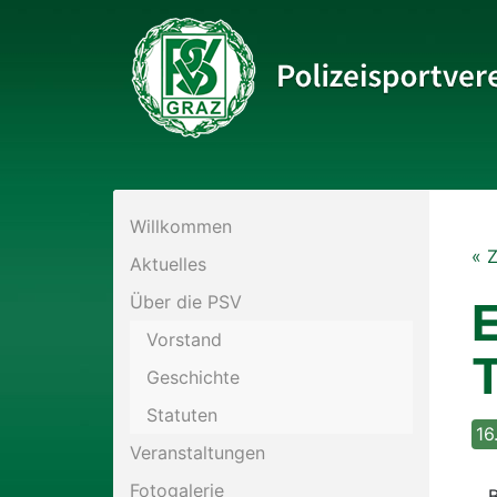
Bitte wählen Sie die gewünschte Sektion:
Willkommen
PSV Allgemein
« 
Aktuelles
Eis- und Stocksport
Über die PSV
E
Vorstand
Fußball
Geschichte
Statuten
Historisches Fechten
16
Veranstaltungen
Kraftsport
Fotogalerie
B