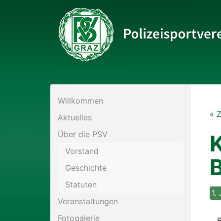
Bitte wählen Sie die gewünschte Sektion:
Willkommen
PSV Allgemein
« 
Aktuelles
Eis- und Stocksport
Über die PSV
K
Vorstand
B
Fußball
Geschichte
Statuten
Historisches Fechten
1.
Veranstaltungen
Kraftsport
Fotogalerie
B