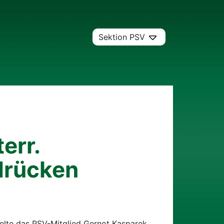
Sektion PSV
err.
drücken
ielte das PSV-Mitglied Gernot Kasparek