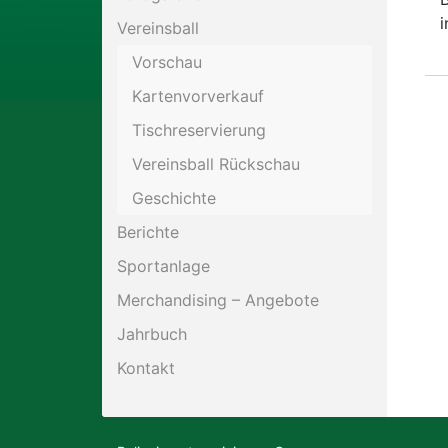
i
Vereinsball
Motorsport
Vorschau
Kartenvorverkauf
Schießen
Tischreservierung
Tennis
Vereinsball Rückschau
Geschichte
Berichte
Sportanlage
Merchandising – Angebote
Jahrbuch
Kontakt