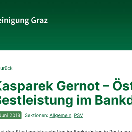
Beachvolleyball
Zurück
Eishockey
asparek Gernot – Öst
estleistung im Bank
Golf
Judo
 Juni 2018
Sektionen:
Allgemein
,
PSV
Laufsport
ei den Staatsmeisterschaften im Bankdrücken in Reute erz