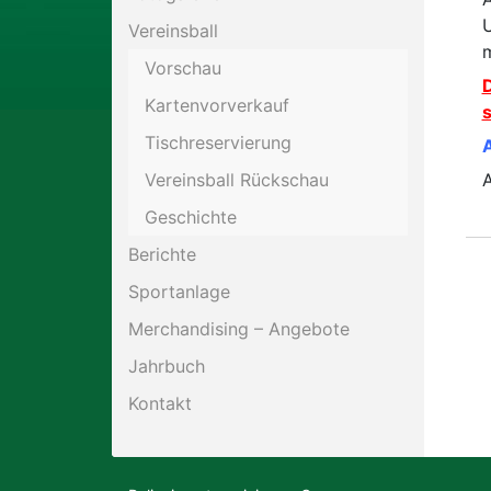
U
Vereinsball
Motorsport
m
Vorschau
D
Kartenvorverkauf
Schießen
s
Tischreservierung
Tennis
Vereinsball Rückschau
Geschichte
Berichte
Sportanlage
Merchandising – Angebote
Jahrbuch
Kontakt