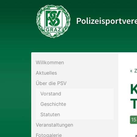
Bitte wählen Sie die gewünschte Sektion:
Willkommen
PSV Allgemein
« 
Aktuelles
Eis- und Stocksport
Über die PSV
K
Vorstand
T
Fußball
Geschichte
Statuten
Historisches Fechten
15
Veranstaltungen
Kraftsport
Fotogalerie
A