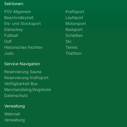
Sektionen:
PSV Allgemein
Kraftsport
Motorsport
Radsport
Beachvolleyball
Laufsport
Eis- und Stocksport
Motorsport
Eishockey
Radsport
Schießen
Ski
Fußball
Schießen
Golf
Ski
Tennis
Triathlon
Historisches Fechten
Tennis
Judo
Triathlon
Service-Navigation
Reservierung Sauna
Reservierung Kraftsport
Verfügbarkeit Bus
Merchandising/Angebote
Datenschutz
Verwaltung
Webmail
Verwaltung