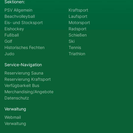
Sektionen:
PSV Allgemein
Kraftsport
Motorsport
Radsport
Beachvolleyball
Laufsport
Eis- und Stocksport
Motorsport
Eishockey
Radsport
Schießen
Ski
Fußball
Schießen
Golf
Ski
Historisches Fechten
Tennis
Tennis
Triathlon
Judo
Triathlon
Service-Navigation
Reservierung Sauna
Reservierung Kraftsport
Verfügbarkeit Bus
Merchandising/Angebote
Datenschutz
Verwaltung
Webmail
Verwaltung