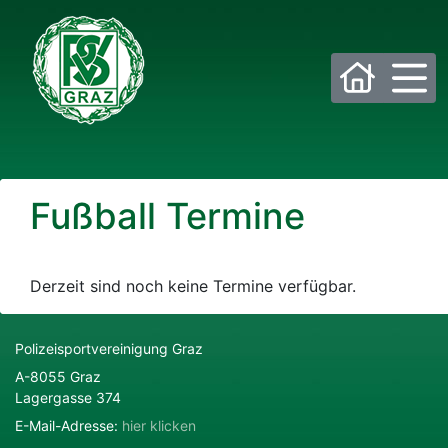
Bitte wählen Sie die gewünschte Sektion:
Fußball Termine
PSV Allgemein
Beachvolleyball
Eis- und Stocksport
Eishockey
Derzeit sind noch keine Termine verfügbar.
Fußball
Golf
Polizeisportvereinigung Graz
A-8055 Graz
Historisches Fechten
Judo
Lagergasse 374
E-Mail-Adresse:
hier klicken
Kraftsport
Laufsport