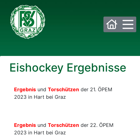
Bitte wählen Sie die gewünschte Sektion:
Eishockey Ergebnisse
PSV Allgemein
Beachvolleyball
Eis- und Stocksport
Eishockey
Ergebnis
und
Torschützen
der 21. ÖPEM
2023 in Hart bei Graz
Fußball
Golf
Historisches Fechten
Judo
Ergebnis
und
Torschützen
der 22. ÖPEM
2023 in Hart bei Graz
Kraftsport
Laufsport