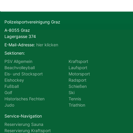
Motorsport
Radsport
Polizeisportvereinigung Graz
A-8055 Graz
Schießen
Ski
Lagergasse 374
E-Mail-Adresse:
hier klicken
Tennis
Triathlon
Sektionen:
PSV Allgemein
Kraftsport
Beachvolleyball
Laufsport
Eis- und Stocksport
Motorsport
Eishockey
Radsport
Fußball
Schießen
Golf
Ski
Historisches Fechten
Tennis
Judo
Triathlon
Service-Navigation
Reservierung Sauna
Reservierung Kraftsport