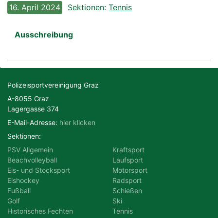
16. April 2024
Sektionen:
Tennis
Motorsport
Radsport
Ausschreibung
Schießen
Ski
Tennis
Triathlon
Polizeisportvereinigung Graz
A-8055 Graz
Lagergasse 374
E-Mail-Adresse:
hier klicken
Sektionen:
PSV Allgemein
Kraftsport
Beachvolleyball
Laufsport
Eis- und Stocksport
Motorsport
Eishockey
Radsport
Fußball
Schießen
Golf
Ski
Historisches Fechten
Tennis