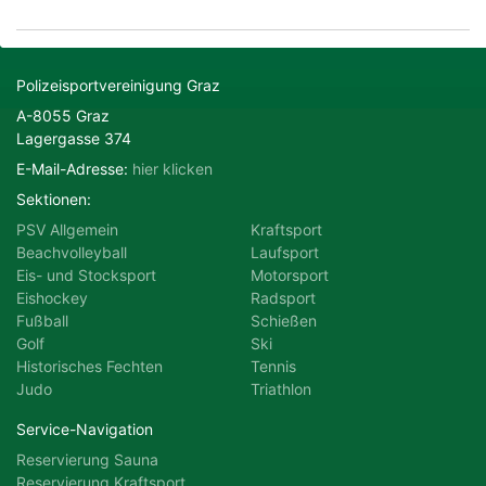
Motorsport
Radsport
Polizeisportvereinigung Graz
A-8055 Graz
Schießen
Ski
Lagergasse 374
E-Mail-Adresse:
hier klicken
Tennis
Triathlon
Sektionen:
PSV Allgemein
Kraftsport
Beachvolleyball
Laufsport
Eis- und Stocksport
Motorsport
Eishockey
Radsport
Fußball
Schießen
Golf
Ski
Historisches Fechten
Tennis
Judo
Triathlon
Service-Navigation
Reservierung Sauna
Reservierung Kraftsport