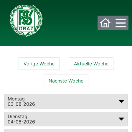
Bitte wählen Sie die gewünschte Sektion:
Vorige Woche
Aktuelle Woche
PSV Allgemein
Beachvolleyball
Nächste Woche
Eis- und Stocksport
Eishockey
Fußball
Golf
Montag
03-08-2026
Historisches Fechten
Judo
Dienstag
04-08-2026
Kraftsport
Laufsport