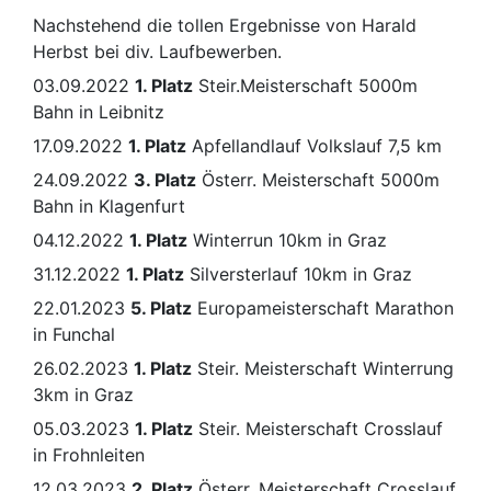
Nachstehend die tollen Ergebnisse von Harald
Herbst bei div. Laufbewerben.
Motorsport
Radsport
03.09.2022
1. Platz
Steir.Meisterschaft 5000m
Bahn in Leibnitz
Schießen
Ski
17.09.2022
1. Platz
Apfellandlauf Volkslauf 7,5 km
24.09.2022
3. Platz
Österr. Meisterschaft 5000m
Tennis
Triathlon
Bahn in Klagenfurt
04.12.2022
1. Platz
Winterrun 10km in Graz
31.12.2022
1. Platz
Silversterlauf 10km in Graz
22.01.2023
5. Platz
Europameisterschaft Marathon
in Funchal
26.02.2023
1. Platz
Steir. Meisterschaft Winterrung
3km in Graz
05.03.2023
1. Platz
Steir. Meisterschaft Crosslauf
in Frohnleiten
12.03.2023
2. Platz
Österr. Meisterschaft Crosslauf