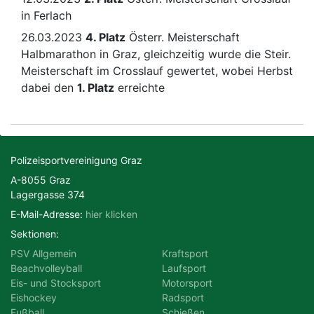
in Ferlach
26.03.2023
4. Platz
Österr. Meisterschaft
Halbmarathon in Graz, gleichzeitig wurde die Steir.
Meisterschaft im Crosslauf gewertet, wobei Herbst
dabei den
1. Platz
erreichte
Polizeisportvereinigung Graz
A-8055 Graz
Lagergasse 374
E-Mail-Adresse:
hier klicken
Sektionen:
PSV Allgemein
Kraftsport
Beachvolleyball
Laufsport
Eis- und Stocksport
Motorsport
Eishockey
Radsport
Fußball
Schießen