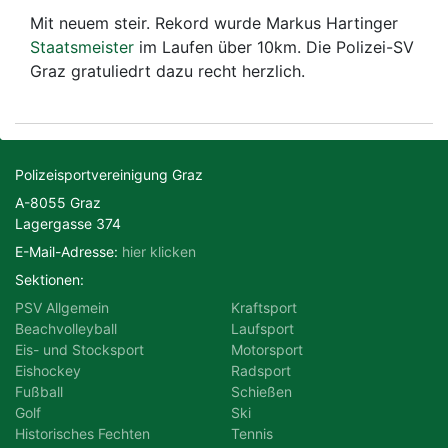
Mit neuem steir. Rekord wurde Markus Hartinger
Staatsmeister
im Laufen über 10km. Die Polizei-SV
Motorsport
Radsport
Graz gratuliedrt dazu recht herzlich.
Schießen
Ski
Tennis
Triathlon
Polizeisportvereinigung Graz
A-8055 Graz
Lagergasse 374
E-Mail-Adresse:
hier klicken
Sektionen:
PSV Allgemein
Kraftsport
Beachvolleyball
Laufsport
Eis- und Stocksport
Motorsport
Eishockey
Radsport
Fußball
Schießen
Golf
Ski
Historisches Fechten
Tennis