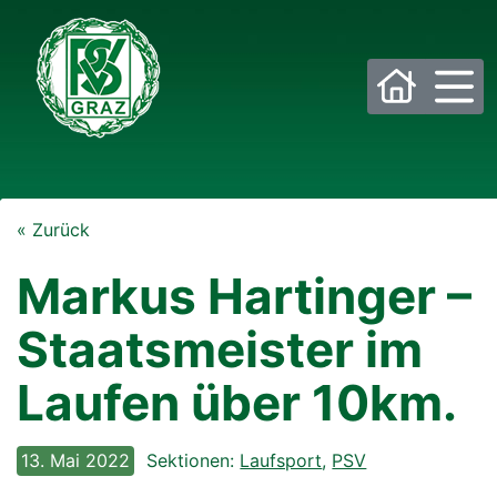
Bitte wählen Sie die gewünschte Sektion:
« Zurück
PSV Allgemein
Beachvolleyball
Markus Hartinger –
Eis- und Stocksport
Eishockey
Staatsmeister im
Fußball
Golf
Laufen über 10km.
Historisches Fechten
Judo
13. Mai 2022
Sektionen:
Laufsport
,
PSV
Kraftsport
Laufsport