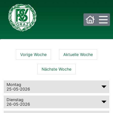
Bitte wählen Sie die gewünschte Sektion:
Vorige Woche
Aktuelle Woche
PSV Allgemein
Beachvolleyball
Nächste Woche
Eis- und Stocksport
Eishockey
Fußball
Golf
Montag
25-05-2026
Historisches Fechten
Judo
Dienstag
26-05-2026
Kraftsport
Laufsport